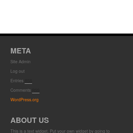
META
Site Admin
Log out
Entries
RSS
Comments
RSS
WordPress.org
ABOUT US
This is a text widget. Put your own widget by going to