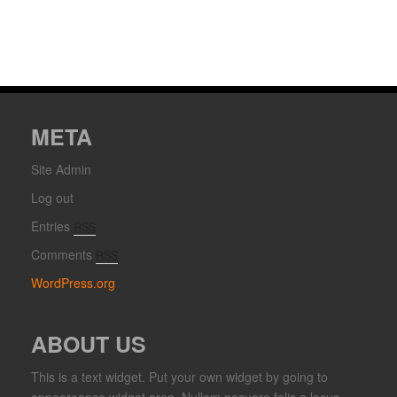
META
Site Admin
Log out
Entries
RSS
Comments
RSS
WordPress.org
ABOUT US
This is a text widget. Put your own widget by going to