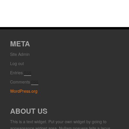
META
Site Admin
Log out
Entries
RSS
Comments
RSS
WordPress.org
ABOUT US
This is a text widget. Put your own widget by going to
appeareance widget area. Nullam posuere felis a lacus