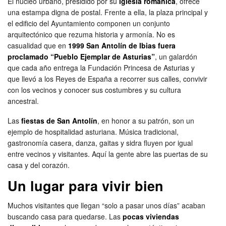
El núcleo urbano, presidido por su
iglesia románica
, ofrece
una estampa digna de postal. Frente a ella, la plaza principal y
el edificio del Ayuntamiento componen un conjunto
arquitectónico que rezuma historia y armonía. No es
casualidad que en
1999 San Antolín de Ibias fuera
proclamado “Pueblo Ejemplar de Asturias”
, un galardón
que cada año entrega la Fundación Princesa de Asturias y
que llevó a los Reyes de España a recorrer sus calles, convivir
con los vecinos y conocer sus costumbres y su cultura
ancestral.
Las
fiestas de San Antolín
, en honor a su patrón, son un
ejemplo de hospitalidad asturiana. Música tradicional,
gastronomía casera, danza, gaitas y sidra fluyen por igual
entre vecinos y visitantes. Aquí la gente abre las puertas de su
casa y del corazón.
Un lugar para vivir bien
Muchos visitantes que llegan “solo a pasar unos días” acaban
buscando casa para quedarse. Las
pocas viviendas